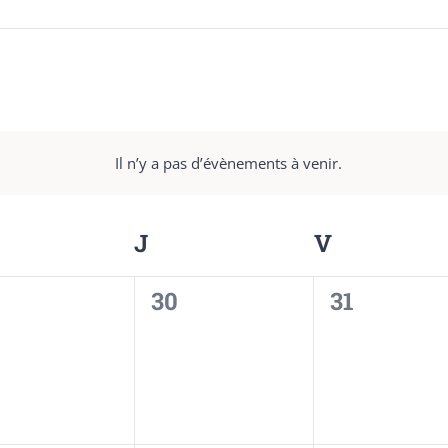
Il n’y a pas d’évènements à venir.
Notice
ERCREDI
J
JEUDI
V
VENDRED
0
0
30
31
ènement,
évènement,
évènemen