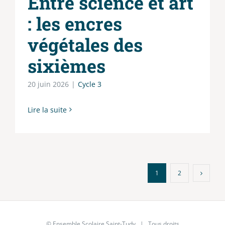
Entre science et art
: les encres
végétales des
sixièmes
20 juin 2026
|
Cycle 3
Lire la suite
1
2
© Ensemble Scolaire Saint-Tudy | Tous droits