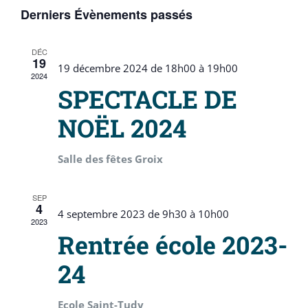
Sélectionnez
de
Derniers Évènements passés
une
vue
et
date.
Évè
DÉC
navi
19
19 décembre 2024 de 18h00
à
19h00
2024
SPECTACLE DE
de
NOËL 2024
vues
Salle des fêtes Groix
Évèn
SEP
4
4 septembre 2023 de 9h30
à
10h00
2023
Rentrée école 2023-
24
Ecole Saint-Tudy