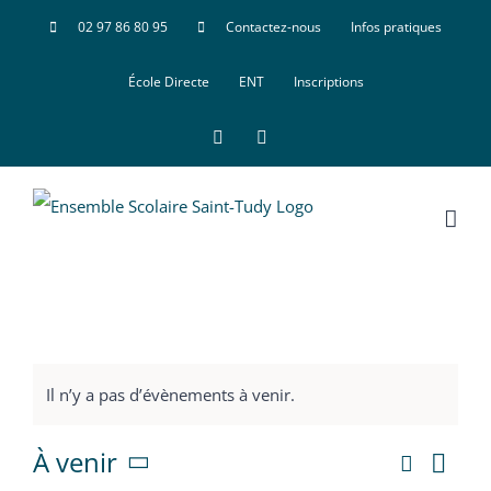
Passer
02 97 86 80 95
Contactez-nous
Infos pratiques
au
École Directe
ENT
Inscriptions
contenu
Facebook
X
Il n’y a pas d’évènements à venir.
Nav
À venir
Recherc
Rech
Liste